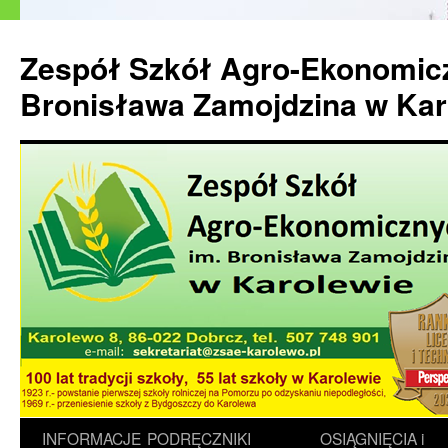
Przejdź
do
Zespół Szkół Agro-Ekonomic
treści
Bronisława Zamojdzina w Kar
INFORMACJE
PODRĘCZNIKI
OSIĄGNIĘCIA i