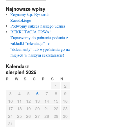
Najnowsze wpisy
Żegnamy ś.p. Ryszarda
Zarudzkiego
Podwójny sukces naszego ucznia
REKRUTACJA TRWA!
Zapraszamy do pobrania podania z
zakładki “rekrutacja” ->
“dokumenty” lub wypełnienia go na
miejscu w naszym sekretariacie!
Kalendarz
sierpień 2026
P
W
Ś
C
P
S
N
1
2
3
4
5
6
7
8
9
10
11
12
13
14
15
16
17
18
19
20
21
22
23
24
25
26
27
28
29
30
31