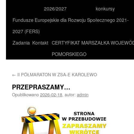
2026/2027
konkursy
Fundusze Europejskie dla Rozwoju Społecznego 2021-
2027 (FERS)
Zadania
Kontakt
CERTYFIKAT MARSZAŁKA WOJEWÓ
POMORSKIEGO
←
II PÓŁMARATON W ZSA-E KAROLEWO
PRZEPRASZAMY…
Opublikowano
2026-02-18
,
autor:
admin