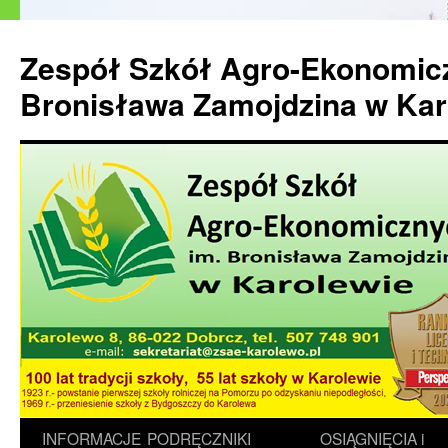
Przejdź
do
Zespół Szkół Agro-Ekonomic
treści
Bronisława Zamojdzina w Kar
INFORMACJE
PODRĘCZNIKI
OSIĄGNIĘCIA i